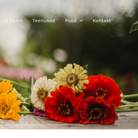
usuja küün
Teenused
Pood
Kontakt