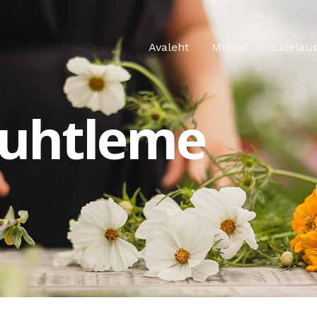
Avaleht
Minust
Lillela
uhtleme