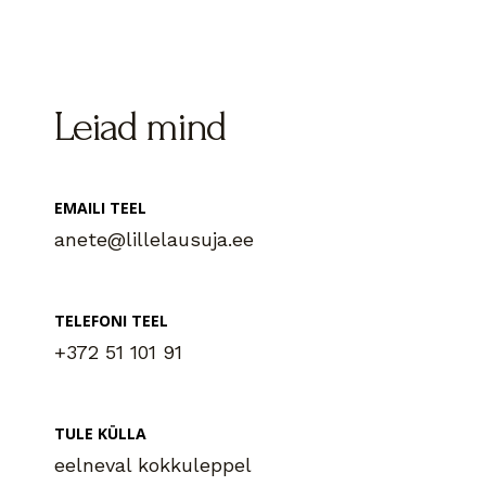
Leiad mind
EMAILI TEEL
anete@lillelausuja.ee
TELEFONI TEEL
+372 51 101 91
TULE KÜLLA
eelneval kokkuleppel